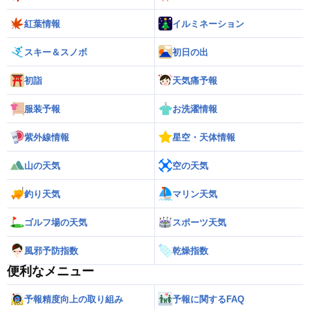
紅葉情報
イルミネーション
スキー＆スノボ
初日の出
初詣
天気痛予報
服装予報
お洗濯情報
紫外線情報
星空・天体情報
山の天気
空の天気
釣り天気
マリン天気
ゴルフ場の天気
スポーツ天気
風邪予防指数
乾燥指数
便利なメニュー
予報精度向上の取り組み
予報に関するFAQ