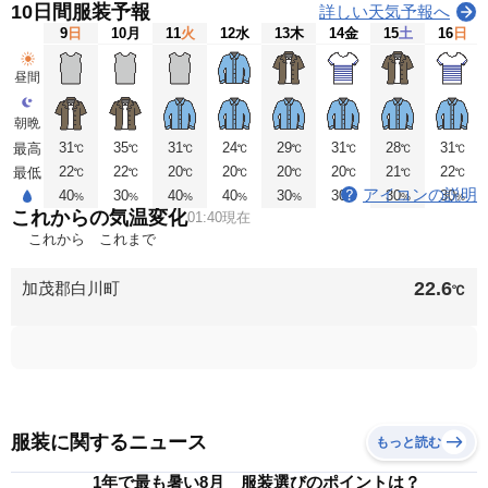
10日間服装予報
詳しい天気予報へ
9
日
10
月
11
火
12
水
13
木
14
金
15
土
16
日
昼間
朝晩
31
35
31
24
29
31
28
31
最高
℃
℃
℃
℃
℃
℃
℃
℃
22
22
20
20
20
20
21
22
最低
℃
℃
℃
℃
℃
℃
℃
℃
アイコンの説明
40
30
40
40
30
30
30
30
%
%
%
%
%
%
%
%
これからの気温変化
01:40現在
これから
これまで
22.6
加茂郡白川町
℃
服装に関するニュース
もっと読む
1年で最も暑い8月 服装選びのポイントは？