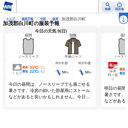
検索
現在地
雨雲レーダー
台風情報
地震情報
加茂郡白川町
警報・注意報
2週間天気
ラ
トップ
服装予報
中部
岐阜
加茂郡白川町の服装予報
今日の天気 9(日)
昼間
朝晩
昼間
ノースリーブ
半袖シャツ
ノースリ
午前
午後
降水
降水
31℃
[
-2
]
最高
最高
猛暑
22℃
[
-1
]
最低
50
50
%
%
くもり
最低
時々曇
り
今日の昼間は、ノースリーブでも過ごせる
明日の昼間
暑さです。冷房の効いた部屋用にストール
暑さです。
などがあると良いかもしれません。今日
などがある
は、朝晩と昼間では体感が大きく変わりま
は、朝晩と
す。調節しやすい服装を選びましょう。
す。調節し