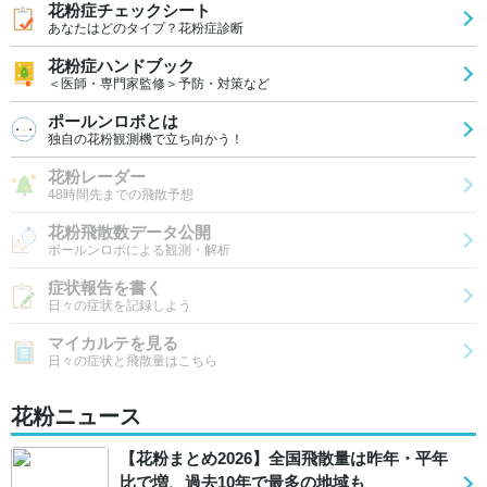
花粉症チェックシート
あなたはどのタイプ？花粉症診断
花粉症ハンドブック
＜医師・専門家監修＞予防・対策など
ポールンロボとは
独自の花粉観測機で立ち向かう！
花粉レーダー
48時間先までの飛散予想
花粉飛散数データ公開
ポールンロボによる観測・解析
症状報告を書く
日々の症状を記録しよう
マイカルテを見る
日々の症状と飛散量はこちら
花粉ニュース
【花粉まとめ2026】全国飛散量は昨年・平年
比で増、過去10年で最多の地域も