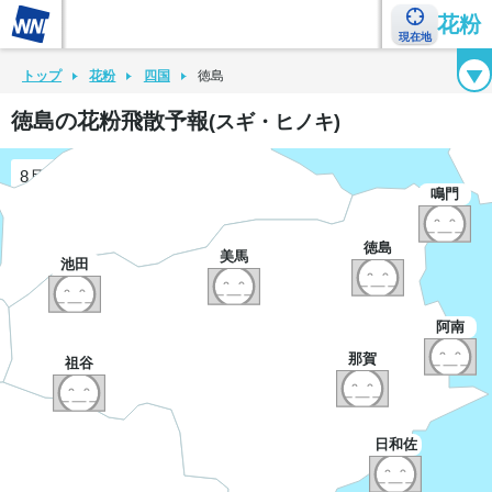
花粉
現在地
花粉カレンダー
花粉図鑑
花粉症チェックシート
花粉症ハンドブック
トップ
花粉
四国
徳島
徳島の花粉飛散予報
(スギ・ヒノキ)
8月7日
鳴門
徳島
美馬
池田
阿南
那賀
祖谷
日和佐