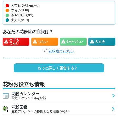
とてもつらい
(18.9%)
つらい
(22.3%)
ややつらい
(21%)
大丈夫
(37.8%)
あなたの花粉症の症状は？
とても
つらい
やや
つらい
大丈夫
つらい
花粉症ではない
もっと詳しく報告する
花粉お役立ち情報
花粉カレンダー
飛散スケジュールを確認
花粉図鑑
花粉アレルギーの原因となる植物を紹介