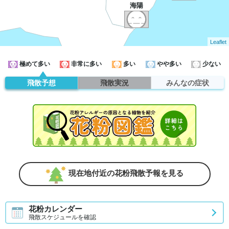
海陽
Leaflet
極めて多い
非常に多い
多い
やや多い
少ない
飛散予想
飛散実況
みんなの症状
現在地付近の花粉飛散予報を見る
花粉カレンダー
飛散スケジュールを確認