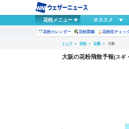
花粉メニュー
オススメ
花粉カレンダー
花粉図鑑
花粉症チェッ
トップ
花粉
近畿
大阪
大阪の花粉飛散予報
(スギ
8月7日