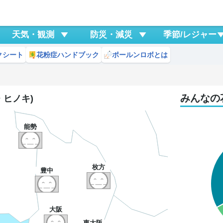
天気・観測
防災・減災
季節/レジャー
クシート
花粉症ハンドブック
ポールンロボとは
みんなの
・ヒノキ)
能勢
枚方
豊中
大阪
東大阪