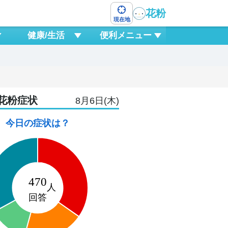
花粉
現在地
健康/生活
便利メニュー
花粉症状
8月6日(木)
今日の症状は？