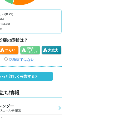
らい
(34.7%)
6%)
い
(12.8%)
%)
粉症の症状は？
やや
つらい
大丈夫
つらい
花粉症ではない
もっと詳しく報告する
立ち情報
レンダー
ジュールを確認