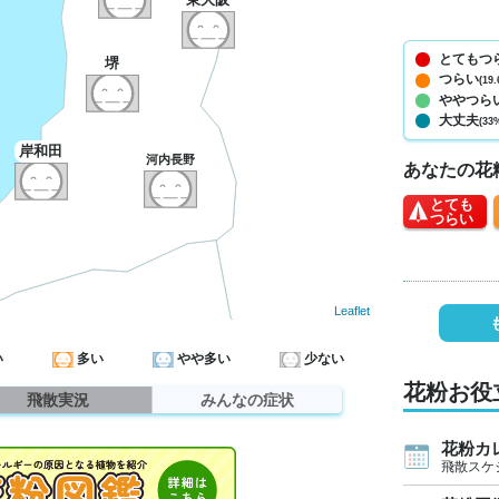
とてもつ
堺
つらい
(19.
ややつら
大丈夫
(33
岸和田
河内長野
あなたの花
とても
つらい
Leaflet
い
多い
やや多い
少ない
花粉お役
飛散実況
みんなの症状
花粉カ
飛散スケ