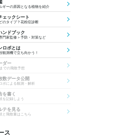
鑑
ルギーの原因となる植物を紹介
チェックシート
どのタイプ？花粉症診断
ハンドブック
専門家監修＞予防・対策など
ンロボとは
粉観測機で立ち向かう！
ーダー
先までの飛散予想
散数データ公開
ロボによる観測・解析
告を書く
状を記録しよう
ルテを見る
状と飛散量はこちら
ース