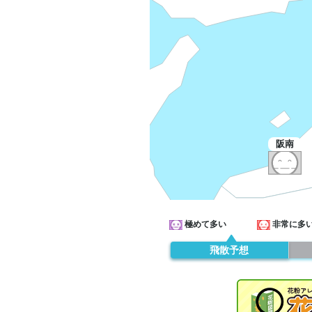
阪南
極めて多い
非常に多
飛散予想