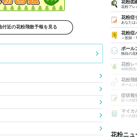
花粉図
花粉アレ
花粉症
あなたは
地付近の花粉飛散予報を見る
花粉症
＜医師・
ポール
独自の花
花粉レ
48時間
花粉飛
ポールン
症状報
日々の症
マイカ
日々の症
花粉ニュ