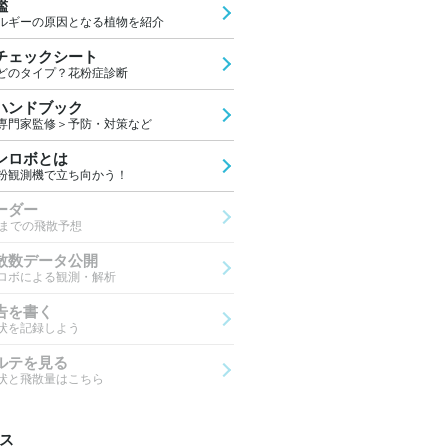
鑑
ルギーの原因となる植物を紹介
チェックシート
どのタイプ？花粉症診断
ハンドブック
専門家監修＞予防・対策など
ンロボとは
粉観測機で立ち向かう！
ーダー
先までの飛散予想
散数データ公開
ロボによる観測・解析
告を書く
状を記録しよう
ルテを見る
状と飛散量はこちら
ス