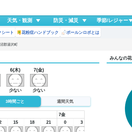
天気・観測
防災・減災
季節/レジャー
クシート
花粉症ハンドブック
ポールンロボとは
魚沼郡湯沢町
みんなの花
6(木)
7(金)
少ない
少ない
3時間ごと
週間天気
7
金
2
15
18
21
0
3
6
9
1