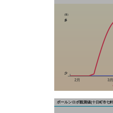
(量)
多
少
2月
3
ポールンロボ観測値
(十日町市七軒