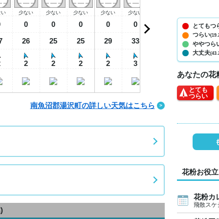
ない
少ない
少ない
少ない
少ない
少ない
少ない
少ない
少
0
0
0
0
0
0
0
0
とてもつ
つらい
(19.
7
26
25
25
29
33
34
28
2
ややつら
大丈夫
(43.
2
2
2
2
2
3
2
1
あなたの花
とても
つらい
南魚沼郡湯沢町の詳しい天気はこちら
花粉お役立
花粉カ
飛散スケ
)