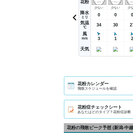
花粉
少ない
少ない
少
降水
0
0
ミリ
気温
34
30
2
℃
風
3
1
m/s
天気
花粉カレンダー
飛散スケジュールを確認
花粉症チェックシート
あなたはどのタイプ？花粉症診断
花粉の飛散ピーク予想
(新潟-中越