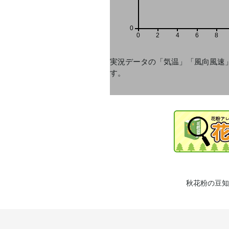
0
0
2
4
6
8
実況データの「気温」「風向風速
す。
秋花粉の豆知