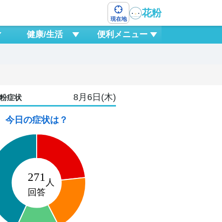
花粉
現在地
健康/生活
便利メニュー
8月6日(木)
粉症状
今日の症状は？
8
土
2
15
18
21
0
3
6
9
1