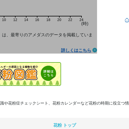
10
12
14
16
18
20
22
24
(時)
」は、最寄りのアメダス
のデータを掲載していま
詳しくはこちら
識や花粉症チェックシート、花粉カレンダーなど花粉の時期に役立つ情
花粉 トップ