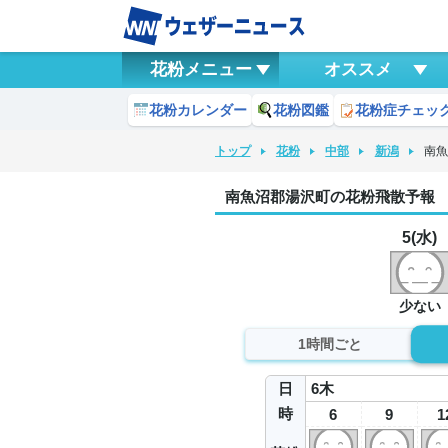
花粉メニュー
オススメ
花粉カレンダー
花粉図鑑
花粉症チェッ
トップ
花粉
中部
新潟
南
南魚沼郡湯沢町の花粉飛散予報
5(水)
少ない
1時間ごと
日
6
木
時
6
9
1