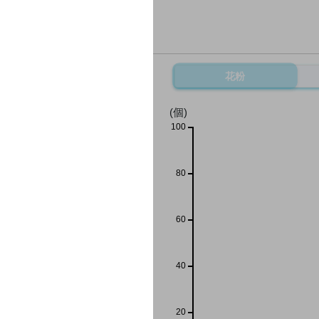
花粉
(個)
100
80
60
40
20