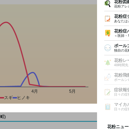
花粉図
花粉アレ
花粉症
あなたは
花粉症
＜医師・
ポール
独自の花
花粉レ
48時間
花粉飛
ポールン
症状報
月
4月
5月
日々の症
スギ
ヒノキ
マイカ
日々の症
町)
花粉ニュー