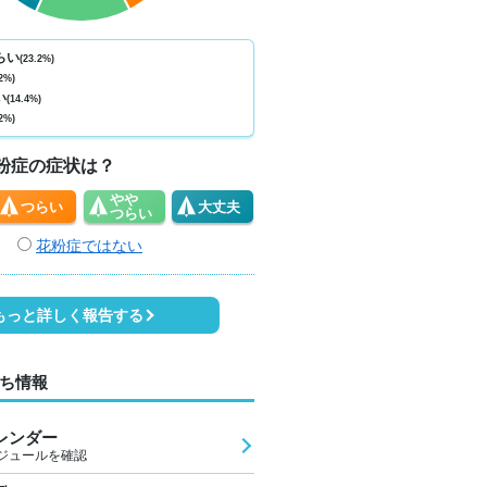
ない
少ない
少ない
少ない
少ない
少ない
少ない
少ない
少
0
0
0
0
0
1
1
1
らい
(23.2%)
2%)
5
24
24
23
28
30
30
27
2
い
(14.4%)
2%)
1
1
1
1
1
2
2
1
粉症の症状は？
やや
つらい
大丈夫
つらい
花粉症ではない
もっと詳しく報告する
ち情報
レンダー
ジュールを確認