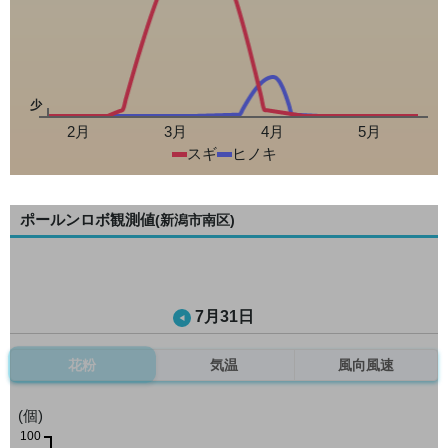
少
2月
3月
4月
5月
スギ
ヒノキ
ポールンロボ観測値
(新潟市南区)
7月31日
花粉
気温
風向風速
(個)
100