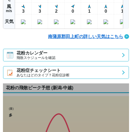
風
3
3
2
0
1
0
1
m/s
天気
南蒲原郡田上町の詳しい天気はこちら
花粉カレンダー
飛散スケジュールを確認
花粉症チェックシート
あなたはどのタイプ？花粉症診断
花粉の飛散ピーク予想
(新潟-中越)
(量)
多