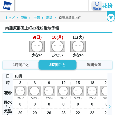
花粉
現在地
花粉カレンダー
花粉図鑑
花粉症チェックシート
花粉症ハンドブック
トップ
花粉
中部
新潟
南蒲原郡田上町
南蒲原郡田上町の花粉飛散予報
9(日)
10(月)
11(火)
少ない
少ない
少ない
1時間ごと
3時間ごと
週間天気
日
10
月
時
3
6
9
12
15
18
21
花粉
少ない
少ない
少ない
少ない
少ない
少ない
少ない
降水
0
0
0
0
0
0
0
ミリ
気温
29
29
26
23
22
22
21
℃