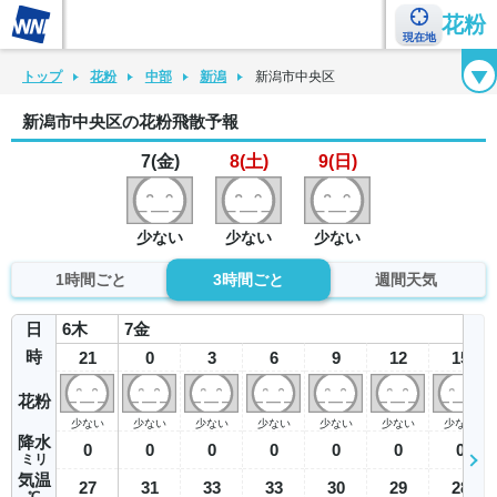
花粉
現在地
花粉カレンダー
花粉図鑑
花粉症チェックシート
花粉症ハンドブック
トップ
花粉
中部
新潟
新潟市中央区
新潟市中央区の花粉飛散予報
7(金)
8(土)
9(日)
少ない
少ない
少ない
1時間ごと
3時間ごと
週間天気
日
6
木
7
金
時
21
0
3
6
9
12
15
花粉
少ない
少ない
少ない
少ない
少ない
少ない
少ない
降水
0
0
0
0
0
0
0
ミリ
気温
27
31
33
33
30
29
28
℃