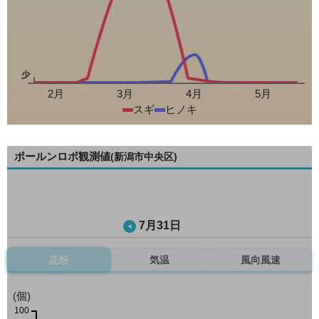
少
2月
3月
4月
5月
スギ
ヒノキ
ポールンロボ観測値
(新潟市中央区)
7月31日
花粉
気温
風向風速
(個)
100