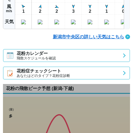
風
1
2
2
3
2
1
0
m/s
天気
新潟市中央区の詳しい天気はこちら
花粉カレンダー
飛散スケジュールを確認
花粉症チェックシート
あなたはどのタイプ？花粉症診断
花粉の飛散ピーク予想
(新潟-下越)
(量)
多