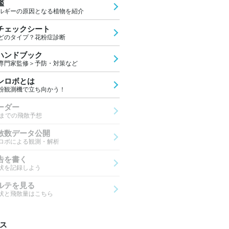
鑑
ルギーの原因となる植物を紹介
チェックシート
どのタイプ？花粉症診断
ハンドブック
専門家監修＞予防・対策など
ンロボとは
粉観測機で立ち向かう！
ーダー
先までの飛散予想
散数データ公開
ロボによる観測・解析
告を書く
状を記録しよう
ルテを見る
状と飛散量はこちら
ス