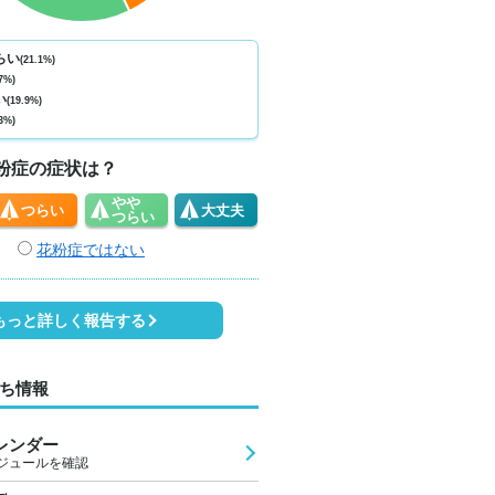
ない
少ない
少ない
少ない
少ない
少ない
少ない
少ない
少
0
0
0
0
0
0
0
0
らい
(21.1%)
7%)
6
24
24
28
33
34
29
27
2
い
(19.9%)
3%)
0
0
0
1
0
2
1
0
粉症の症状は？
やや
つらい
大丈夫
つらい
花粉症ではない
もっと詳しく報告する
ち情報
レンダー
ジュールを確認