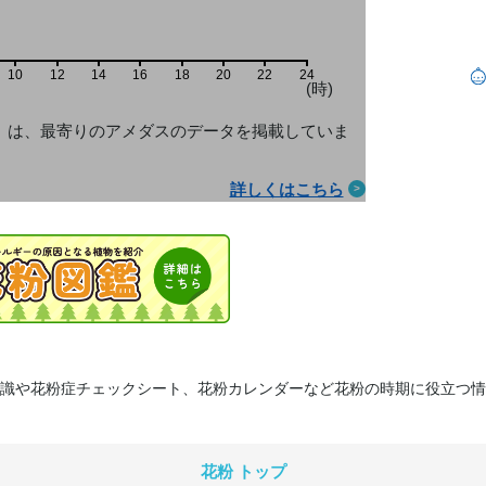
10
12
14
16
18
20
22
24
(時)
」は、最寄りのアメダス
のデータを掲載していま
詳しくはこちら
識や花粉症チェックシート、花粉カレンダーなど花粉の時期に役立つ情
花粉 トップ