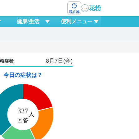
花粉
現在地
健康/生活
便利メニュー
8月7日(金)
粉症状
今日の症状は？
9
日
5
18
21
0
3
6
9
12
1