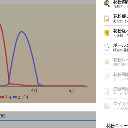
花粉図
花粉アレ
花粉症
あなたは
花粉症
＜医師・
ポール
独自の花
花粉レ
48時間
花粉飛
ポールン
症状報
月
4月
5月
日々の症
スギ
ヒノキ
マイカ
日々の症
丘)
花粉ニュー