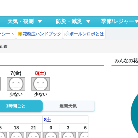
天気・観測
防災・減災
季節/レジャー
クシート
花粉症ハンドブック
ポールンロボとは
知山市
みんなの花
7(金)
8(土)
少ない
少ない
3時間ごと
週間天気
8
土
5
18
21
0
3
6
9
12
1