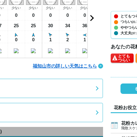
ない
少ない
少ない
少ない
少ない
少ない
少ない
少ない
少
0
0
0
0
0
0
0
0
とてもつ
つらい
(21.
7
25
25
30
34
36
30
28
2
ややつら
大丈夫
(37.
0
0
0
1
2
1
2
0
あなたの花
とても
つらい
福知山市の詳しい天気はこちら
花粉お役立
花粉カ
飛散スケ
)