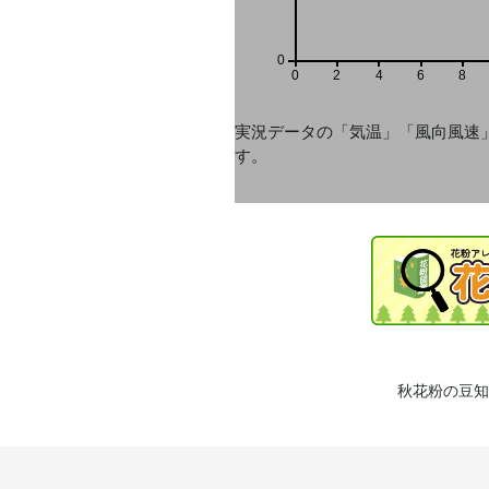
0
0
2
4
6
8
実況データの「気温」「風向風速
す。
秋花粉の豆知