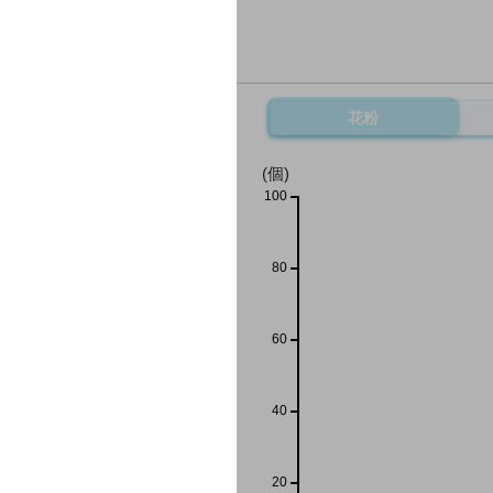
花粉
(個)
100
80
60
40
20