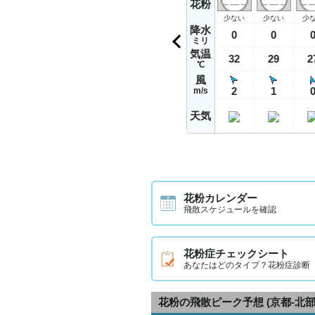
花粉
少ない
少ない
少
降水
0
0
ミリ
気温
32
29
2
℃
風
2
1
m/s
天気
花粉カレンダー
飛散スケジュールを確認
花粉症チェックシート
あなたはどのタイプ？花粉症診断
花粉の飛散ピーク予想
(京都-北部