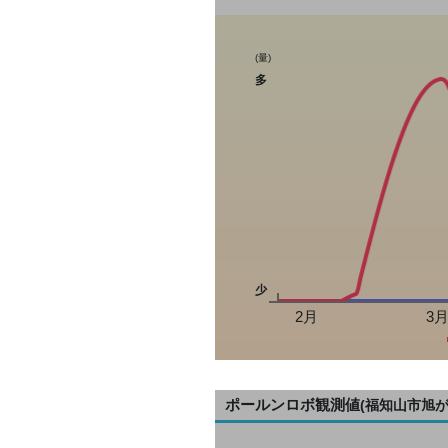
(量)
多
少
2月
3
ポールンロボ観測値
(福知山市旭が