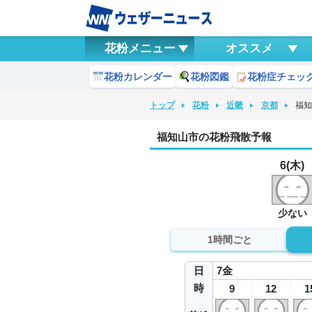
花粉メニュー
オススメ
花粉カレンダー
花粉図鑑
花粉症チェッ
トップ
花粉
近畿
京都
福
福知山市の花粉飛散予報
6(木)
少ない
1時間ごと
日
7
金
時
9
12
1