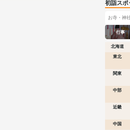
初詣スポ
行事
北海道
東北
関東
中部
近畿
中国