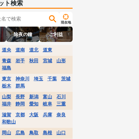
ット検索
現在地
除夜の鐘
ご利益
道央
道南
道北
道東
青森
岩手
秋田
宮城
山形
福島
東京
神奈川
埼玉
千葉
茨城
栃木
群馬
山梨
長野
新潟
富山
石川
福井
静岡
愛知
岐阜
三重
滋賀
京都
大阪
兵庫
奈良
和歌山
岡山
広島
鳥取
島根
山口