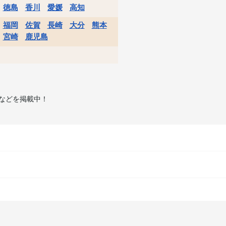
徳島
香川
愛媛
高知
福岡
佐賀
長崎
大分
熊本
宮崎
鹿児島
などを掲載中！