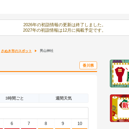
2026年の初詣情報の更新は終了しました。
2027年の初詣情報は12月に掲載予定です。
男山神社
さぬき市のスポット
香川県
3時間ごと
週間天気
6
7
8
9
10