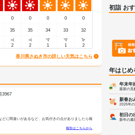
初詣 お
0
0
0
0
0
35
35
34
33
32
2
2
1
1
2
香川県さぬき市の詳しい天気はこちら
年はじめ
年末年
最新の見
967
新春お
2026年
初日の
などに間違いがあるなど、お気付きの点がありましたら報
新年の幕
報告はこちらから