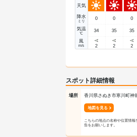
天気
降水
0
0
0
ミリ
気温
34
35
35
℃
風
2
2
2
m/s
スポット詳細情報
場所
香川県さぬき市寒川町神前3
地図を見る
こちらの地点の名称や位置情報
告をお願いします。