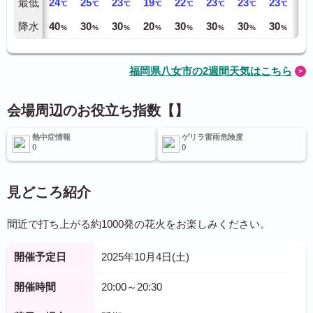
最低
24
25
23
19
22
23
23
23
23
℃
℃
℃
℃
℃
℃
℃
℃
降水
40
30
30
20
30
30
30
30
40
%
%
%
%
%
%
%
%
福岡県八女市の2週間天気はこちら
会場周辺のお役立ち指数【】
熱中症情報
ゲリラ雷雨危険度
見どころ紹介
間近で打ち上がる約1000発の花火をお楽しみください。
開催予定日
2025年10月4日(土)
開催時間
20:00～20:30