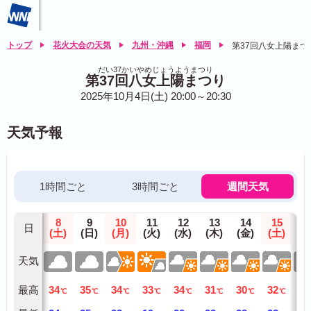
トップ
花火大会の天気
九州・沖縄
福岡
第37回八女上陽まつ
だい37かいやめじょうようまつり
第37回八女上陽まつり
2025年10月4日(土) 20:00～20:30
天気予報
1時間ごと
3時間ごと
週間天気
8
9
10
11
12
13
14
15
1
日
(土)
(日)
(月)
(火)
(水)
(木)
(金)
(土)
(日
天気
最高
34
35
34
33
34
31
30
32
33
℃
℃
℃
℃
℃
℃
℃
℃