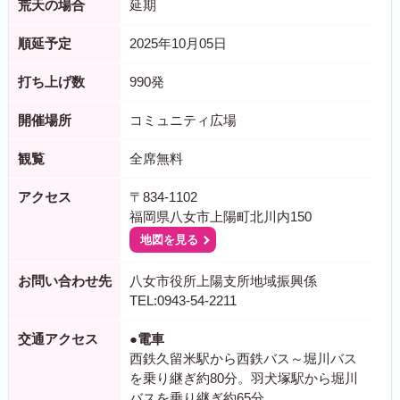
荒天の場合
延期
順延予定
2025年10月05日
打ち上げ数
990発
開催場所
コミュニティ広場
観覧
全席無料
アクセス
〒834-1102
福岡県八女市上陽町北川内150
地図を見る
お問い合わせ先
八女市役所上陽支所地域振興係
TEL:0943-54-2211
交通アクセス
●電車
西鉄久留米駅から西鉄バス～堀川バス
を乗り継ぎ約80分。羽犬塚駅から堀川
バスを乗り継ぎ約65分。