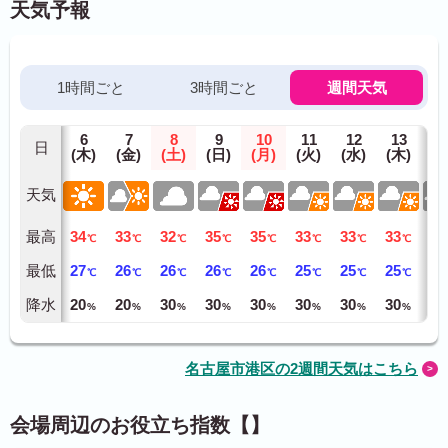
天気予報
1時間ごと
3時間ごと
週間天気
6
7
8
9
10
11
12
13
1
日
(木)
(金)
(土)
(日)
(月)
(火)
(水)
(木)
(金
天気
最高
34
33
32
35
35
33
33
33
32
℃
℃
℃
℃
℃
℃
℃
℃
最低
27
26
26
26
26
25
25
25
25
℃
℃
℃
℃
℃
℃
℃
℃
降水
20
20
30
30
30
30
30
30
30
%
%
%
%
%
%
%
%
名古屋市港区の2週間天気はこちら
会場周辺のお役立ち指数【】